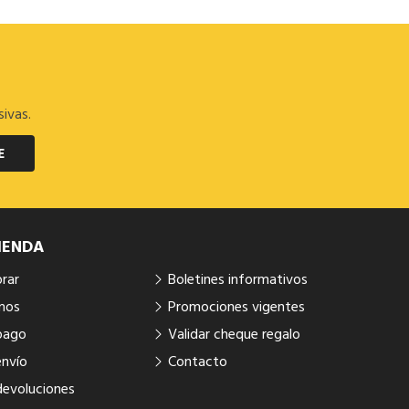
sivas.
E
IENDA
rar
Boletines informativos
mos
Promociones vigentes
pago
Validar cheque regalo
envío
Contacto
devoluciones