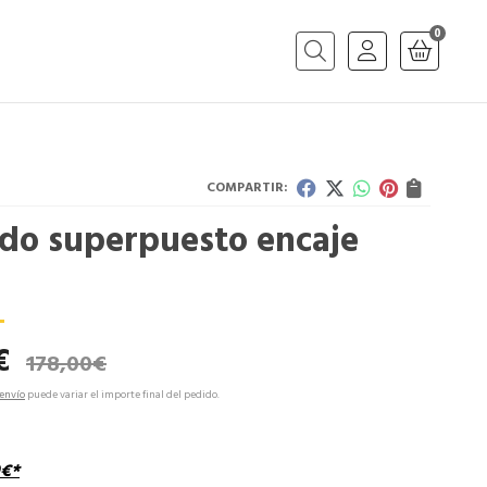
0
Buscar
COMPARTIR:
ido superpuesto encaje
€
178,00
€
envío
puede variar el importe final del pedido.
€
*