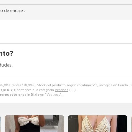
o de encaje .
nto?
dudas.
89,00
€
(antes
178,00
€
). Stock del producto según combinación, recogida en tienda. Di
aje Dixie
pertenece a la categoría
Vestidos
(88).
perpuesto encaje Dixie
en "Vestidos".