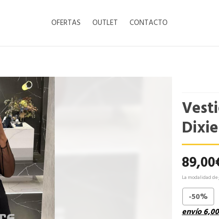
OFERTAS
OUTLET
CONTACTO
Vest
Dixie
89,00
La modalidad de
-50%
envío
6,00