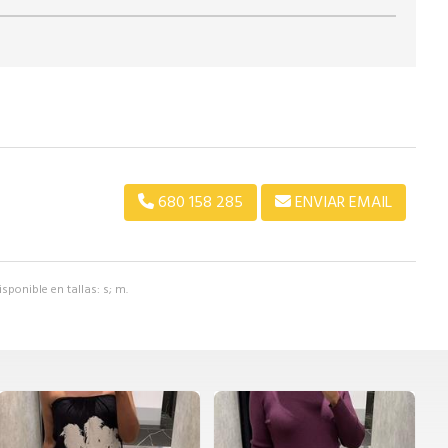
680 158 285
ENVIAR EMAIL
sponible en tallas: s; m.