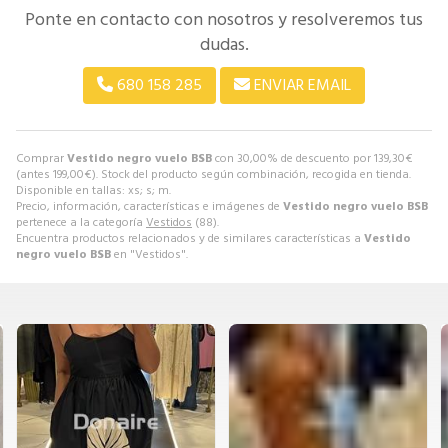
Ponte en contacto con nosotros y resolveremos tus
dudas.
680 158 285
ENVIAR EMAIL
Comprar
Vestido negro vuelo BSB
con 30,00% de descuento por
139,30
€
(antes
199,00
€
). Stock del producto según combinación, recogida en tienda.
Disponible en tallas: xs; s; m.
Precio, información, características e imágenes de
Vestido negro vuelo BSB
pertenece a la categoría
Vestidos
(88).
Encuentra productos relacionados y de similares características a
Vestido
negro vuelo BSB
en "Vestidos".