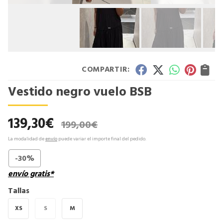
COMPARTIR:
Vestido negro vuelo BSB
139,30
€
199,00
€
La modalidad de
envío
puede variar el importe final del pedido.
-30%
envío gratis*
Tallas
XS
S
M