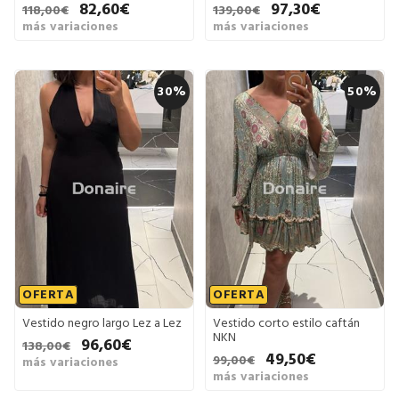
82,60€
97,30€
118,00€
139,00€
más variaciones
más variaciones
30%
50%
OFERTA
OFERTA
Vestido negro largo Lez a Lez
Vestido corto estilo caftán
NKN
96,60€
138,00€
49,50€
99,00€
más variaciones
más variaciones