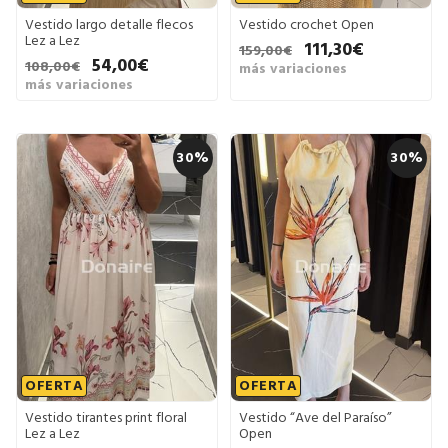
Vestido largo detalle flecos
Vestido crochet Open
Lez a Lez
111,30€
159,00€
54,00€
108,00€
más variaciones
más variaciones
30%
30%
OFERTA
OFERTA
Vestido tirantes print floral
Vestido “Ave del Paraíso”
Lez a Lez
Open