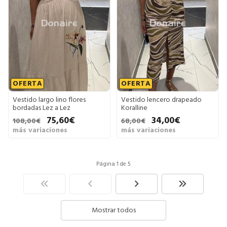
OFERTA
OFERTA
Vestido largo lino flores
Vestido lencero drapeado
bordadas Lez a Lez
Koralline
75,60€
34,00€
108,00€
68,00€
más variaciones
más variaciones
Página 1 de 5
Mostrar todos