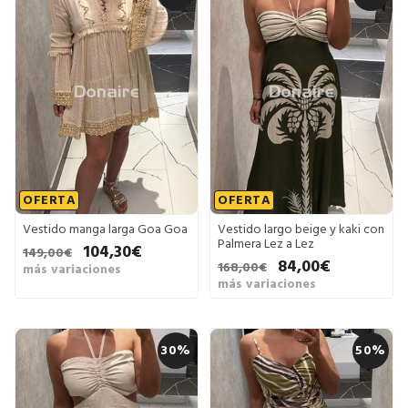
OFERTA
OFERTA
Vestido manga larga Goa Goa
Vestido largo beige y kaki con
Palmera Lez a Lez
104,30€
149,00€
84,00€
168,00€
más variaciones
más variaciones
30%
50%