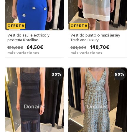
OFERTA
OFERTA
Vestido azul eléctrico y
Vestido punto o maxi jersey
pedrería Koralline
Trash and Luxury
64,50€
140,70€
129,00€
201,00€
más variaciones
más variaciones
30%
50%