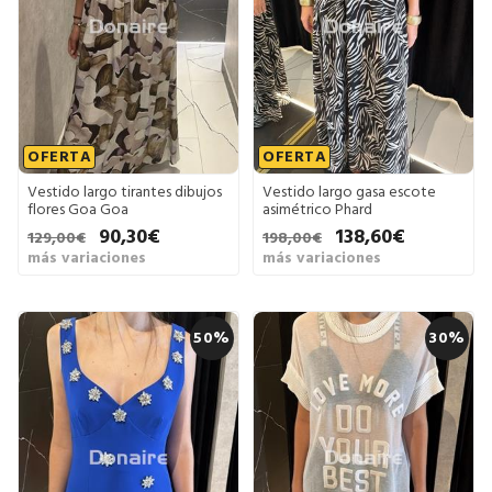
OFERTA
OFERTA
Vestido largo tirantes dibujos
Vestido largo gasa escote
flores Goa Goa
asimétrico Phard
90,30€
138,60€
129,00€
198,00€
más variaciones
más variaciones
50%
30%