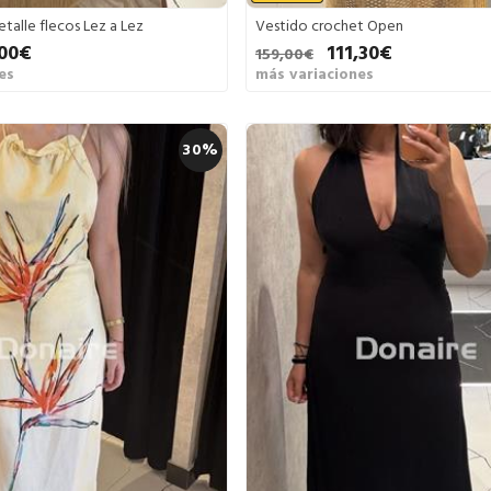
etalle flecos Lez a Lez
Vestido crochet Open
,00€
111,30€
159,00€
es
más variaciones
30%