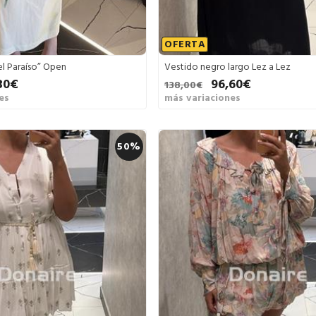
OFERTA
l Paraíso” Open
Vestido negro largo Lez a Lez
30€
96,60€
138,00€
es
más variaciones
50%