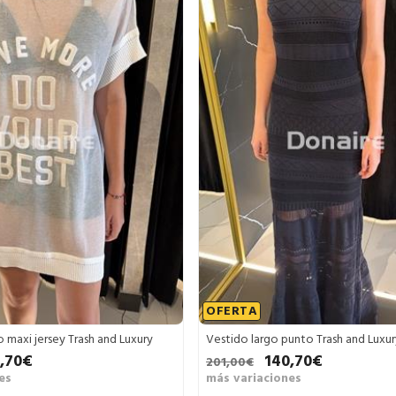
OFERTA
 maxi jersey Trash and Luxury
Vestido largo punto Trash and Luxur
,70€
140,70€
201,00€
es
más variaciones