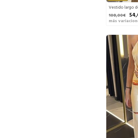
Vestido largo d
54
108,00€
más variacion