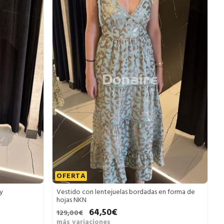
OFERTA
y
Vestido con lentejuelas bordadas en forma de
hojas NKN
64,50€
129,00€
más variaciones