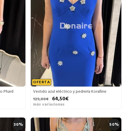
OFERTA
co Phard
Vestido azul eléctrico y pedrería Koralline
64,50€
129,00€
más variaciones
30%
50%