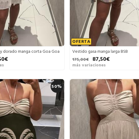
OFERTA
 y dorado manga corta Goa Goa
Vestido gasa manga larga BSB
50€
87,50€
175,00€
es
más variaciones
50%