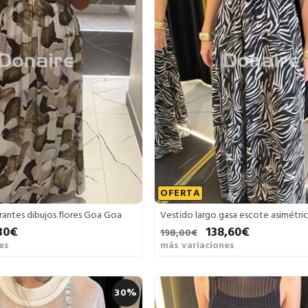
OFERTA
irantes dibujos flores Goa Goa
Vestido largo gasa escote asimétri
30€
138,60€
198,00€
es
más variaciones
30%