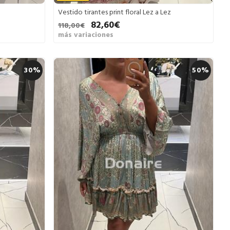
Vestido tirantes print floral Lez a Lez
82,60€
118,00€
más variaciones
30%
50%