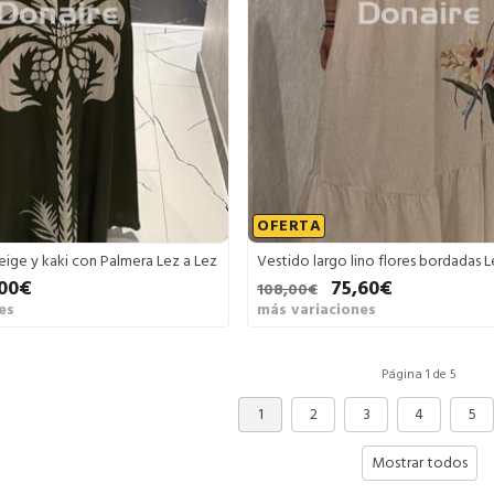
OFERTA
eige y kaki con Palmera Lez a Lez
Vestido largo lino flores bordadas L
00€
75,60€
108,00€
es
más variaciones
Página 1 de 5
1
2
3
4
5
Mostrar todos