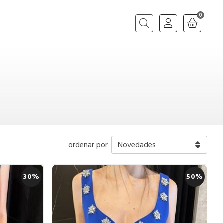
0
Buscar
ordenar por
30%
50%