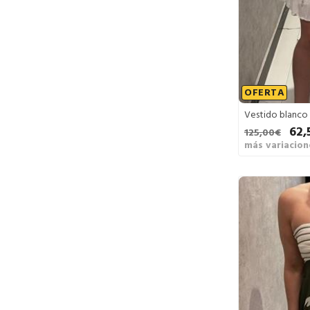
OFERTA
Vestido blanco
62,
125,00€
más variacion