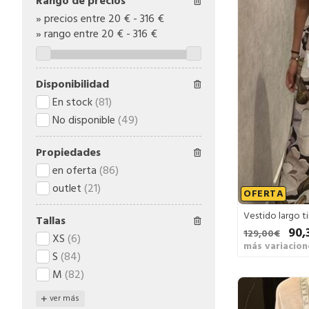
Rango de precios
»
precios entre 20 €
-
316 €
»
rango entre
20
€
-
316
€
Disponibilidad
En stock
(81)
No disponible
(49)
Propiedades
en oferta
(86)
outlet
(21)
OFERTA
Vestido largo t
Tallas
90,
129,00€
XS
(6)
más variacion
S
(84)
M
(82)
ver más