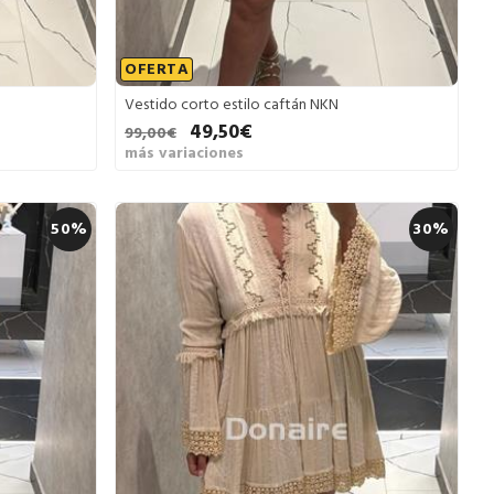
OFERTA
Vestido corto estilo caftán NKN
49,50€
99,00€
más variaciones
50%
30%