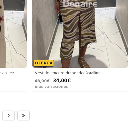
OFERTA
ez a Lez
Vestido lencero drapeado Koralline
34,00€
68,00€
más variaciones