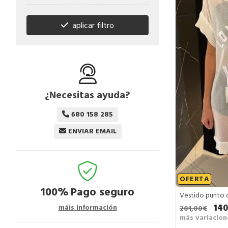
aplicar filtro
¿Necesitas ayuda?
680 158 285
ENVIAR EMAIL
OFERTA
100%
Pago seguro
Vestido punto o
140
máis información
201,00€
más variacion