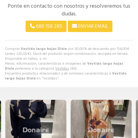
Ponte en contacto con nosotros y resolveremos tus
dudas.
680 158 285
ENVIAR EMAIL
Comprar
Vestido largo hojas Dixie
con 30,00% de descuento por
154,00
€
(antes
220,00
€
). Stock del producto según combinación, recogida en tienda.
Disponible en tallas: s; m.
Precio, información, características e imágenes de
Vestido largo hojas
Dixie
pertenece a la categoría
Vestidos
(86).
Encuentra productos relacionados y de similares características a
Vestido
largo hojas Dixie
en "Vestidos".