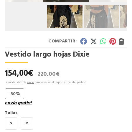
COMPARTIR:
Vestido largo hojas Dixie
154,00
€
220,00
€
La modalidad de
envío
puede variar el importe final del pedido.
-30%
envío gratis*
Tallas
S
M