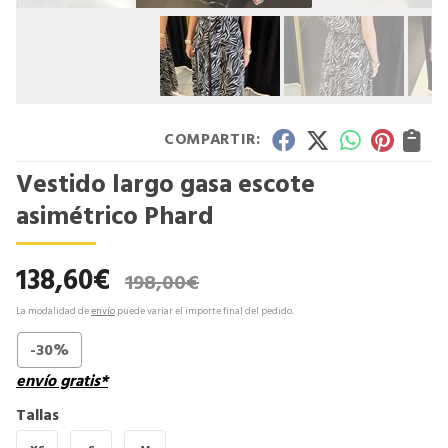
COMPARTIR:
Vestido largo gasa escote
asimétrico Phard
138,60
€
198,00
€
La modalidad de
envío
puede variar el importe final del pedido.
-30%
envío gratis*
Tallas