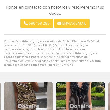
Ponte en contacto con nosotros y resolveremos tus
dudas.
680 158 285
ENVIAR EMAIL
Comprar
Vestido largo gasa escote asimétrico Phard
con 30,00% de
descuento por
138,60
€
(antes
198,00
€
). Stock del producto según
combinación, recogida en tienda. Disponible en tallas: xs; s; m.
Precio, información, características e imágenes de
Vestido largo gasa
escote asimétrico Phard
pertenece a la categoría
Vestidos
(88).
Encuentra productos relacionados y de similares características a
Vestido
largo gasa escote asimétrico Phard
en "Vestidos".