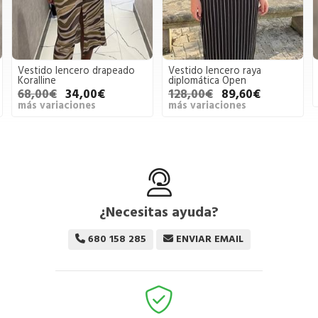
 lencero drapeado
Vestido lencero raya
Vestido pu
e
diplomática Open
79,00€
€
34,00€
128,00€
89,60€
más varia
riaciones
más variaciones
¿Necesitas ayuda?
680 158 285
ENVIAR EMAIL