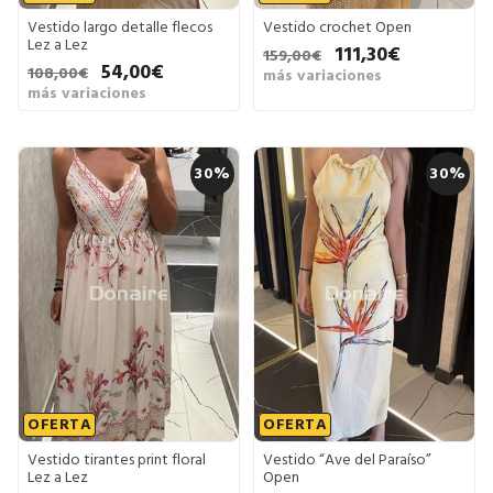
Vestido largo detalle flecos
Vestido crochet Open
Lez a Lez
111,30€
159,00€
54,00€
108,00€
más variaciones
más variaciones
30%
30%
OFERTA
OFERTA
Vestido tirantes print floral
Vestido “Ave del Paraíso”
Lez a Lez
Open