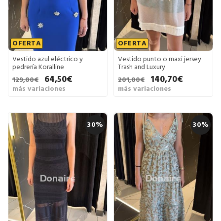
OFERTA
OFERTA
Vestido azul eléctrico y
Vestido punto o maxi jersey
pedrería Koralline
Trash and Luxury
64,50€
140,70€
129,00€
201,00€
más variaciones
más variaciones
30%
30%