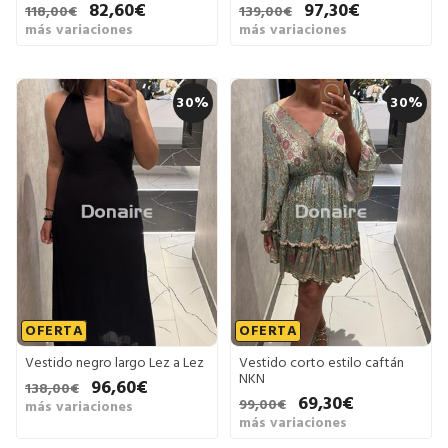
82,60€
97,30€
118,00€
139,00€
más variaciones
más variaciones
30%
30%
OFERTA
OFERTA
Vestido negro largo Lez a Lez
Vestido corto estilo caftán
NKN
96,60€
138,00€
69,30€
99,00€
más variaciones
más variaciones