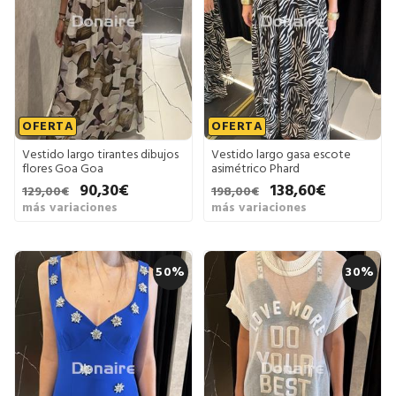
OFERTA
OFERTA
Vestido largo tirantes dibujos
Vestido largo gasa escote
flores Goa Goa
asimétrico Phard
90,30€
138,60€
129,00€
198,00€
más variaciones
más variaciones
50%
30%