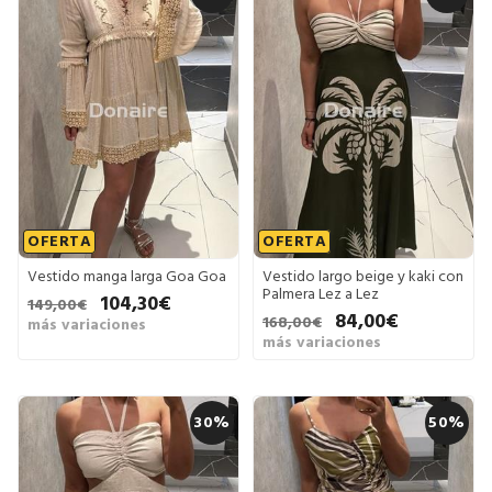
OFERTA
OFERTA
Vestido manga larga Goa Goa
Vestido largo beige y kaki con
Palmera Lez a Lez
104,30€
149,00€
84,00€
168,00€
más variaciones
más variaciones
30%
50%