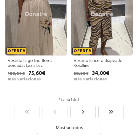
OFERTA
OFERTA
Vestido largo lino flores
Vestido lencero drapeado
bordadas Lez a Lez
Koralline
75,60€
34,00€
108,00€
68,00€
más variaciones
más variaciones
Página 1 de 5
Mostrar todos