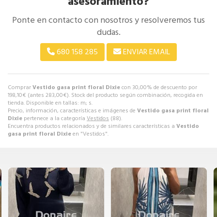
asesoramiento?
Ponte en contacto con nosotros y resolveremos tus
dudas.
680 158 285
ENVIAR EMAIL
Comprar
Vestido gasa print floral Dixie
con 30,00% de descuento por
198,10
€
(antes
283,00
€
). Stock del producto según combinación, recogida en
tienda. Disponible en tallas: m; s.
Precio, información, características e imágenes de
Vestido gasa print floral
Dixie
pertenece a la categoría
Vestidos
(88).
Encuentra productos relacionados y de similares características a
Vestido
gasa print floral Dixie
en "Vestidos".