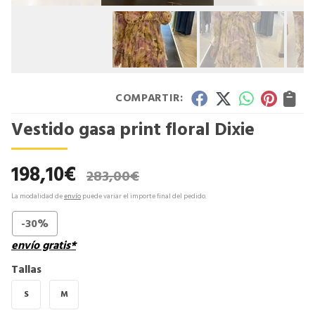
COMPARTIR:
Vestido gasa print floral Dixie
198,10
€
283,00
€
La modalidad de
envío
puede variar el importe final del pedido.
-30%
envío gratis*
Tallas
S
M