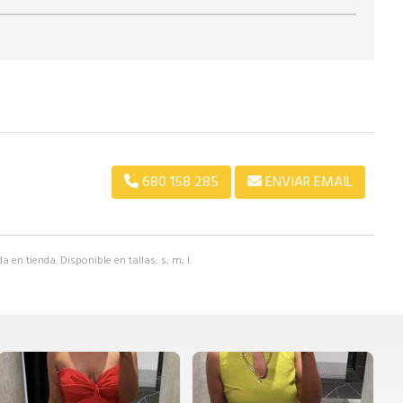
680 158 285
ENVIAR EMAIL
 en tienda. Disponible en tallas: s; m; l.