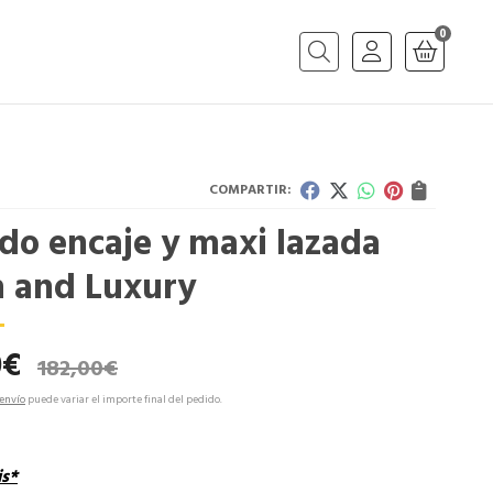
0
Buscar
COMPARTIR:
do encaje y maxi lazada
h and Luxury
0
€
182,00
€
envío
puede variar el importe final del pedido.
is*