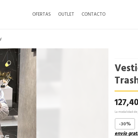
OFERTAS
OUTLET
CONTACTO
y
Vesti
Tras
127,4
La modalidad de
-30%
envío grat