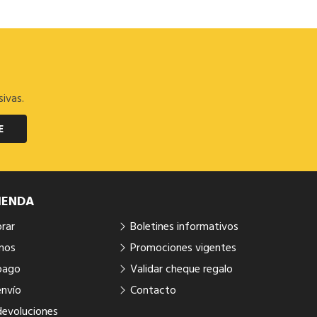
sivas.
E
IENDA
rar
Boletines informativos
mos
Promociones vigentes
pago
Validar cheque regalo
envío
Contacto
devoluciones