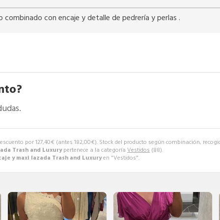
o combinado con encaje y detalle de pedrería y perlas .
nto?
dudas.
escuento por
127,40
€
(antes
182,00
€
). Stock del producto según combinación, recogida
zada Trash and Luxury
pertenece a la categoría
Vestidos
(88).
aje y maxi lazada Trash and Luxury
en "Vestidos".