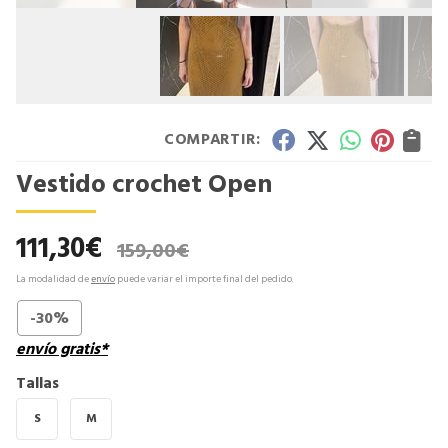
COMPARTIR:
Vestido crochet Open
111,30
€
159,00
€
La modalidad de
envío
puede variar el importe final del pedido.
-30%
envío gratis*
Tallas
S
M