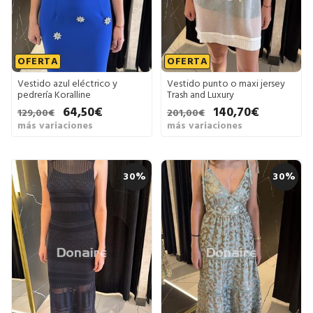
OFERTA
OFERTA
Vestido azul eléctrico y
Vestido punto o maxi jersey
pedrería Koralline
Trash and Luxury
64,50€
140,70€
129,00€
201,00€
más variaciones
más variaciones
30%
30%