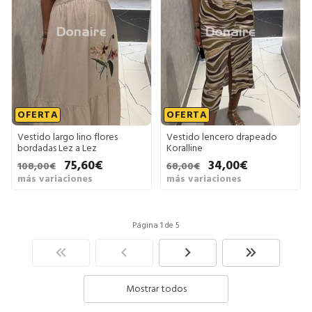
OFERTA
OFERTA
Vestido largo lino flores
Vestido lencero drapeado
bordadas Lez a Lez
Koralline
75,60€
34,00€
108,00€
68,00€
más variaciones
más variaciones
Página 1 de 5
Mostrar todos