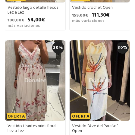
Vestido largo detalle flecos
Vestido crochet Open
Lez a Lez
111,30€
159,00€
54,00€
108,00€
más variaciones
más variaciones
30%
30%
OFERTA
OFERTA
Vestido tirantes print floral
Vestido “Ave del Paraíso”
Lez a Lez
Open