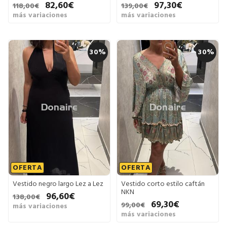
82,60€
97,30€
118,00€
139,00€
más variaciones
más variaciones
30%
30%
OFERTA
OFERTA
Vestido negro largo Lez a Lez
Vestido corto estilo caftán
NKN
96,60€
138,00€
69,30€
99,00€
más variaciones
más variaciones