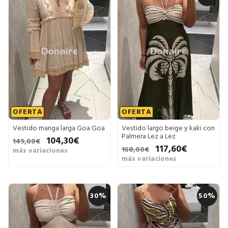
OFERTA
OFERTA
Vestido manga larga Goa Goa
Vestido largo beige y kaki con
Palmera Lez a Lez
104,30€
149,00€
117,60€
168,00€
más variaciones
más variaciones
30%
50%