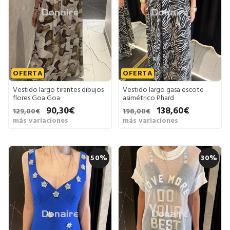
OFERTA
OFERTA
Vestido largo tirantes dibujos
Vestido largo gasa escote
flores Goa Goa
asimétrico Phard
90,30€
138,60€
129,00€
198,00€
más variaciones
más variaciones
50%
30%