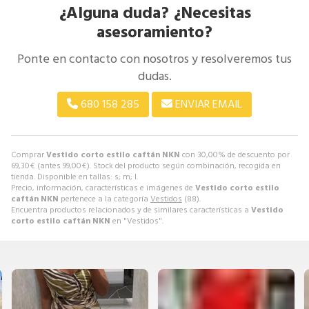
¿Alguna duda? ¿Necesitas
asesoramiento?
Ponte en contacto con nosotros y resolveremos tus
dudas.
680 158 285
ENVIAR EMAIL
Comprar
Vestido corto estilo caftán NKN
con 30,00% de descuento por
69,30
€
(antes
99,00
€
). Stock del producto según combinación, recogida en
tienda. Disponible en tallas: s; m; l.
Precio, información, características e imágenes de
Vestido corto estilo
caftán NKN
pertenece a la categoría
Vestidos
(88).
Encuentra productos relacionados y de similares características a
Vestido
corto estilo caftán NKN
en "Vestidos".