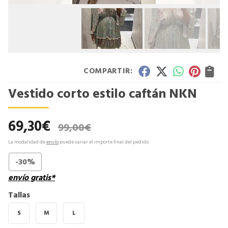
COMPARTIR:
Vestido corto estilo caftán NKN
69,30
€
99,00
€
La modalidad de
envío
puede variar el importe final del pedido.
-30%
envío gratis*
Tallas
S
M
L