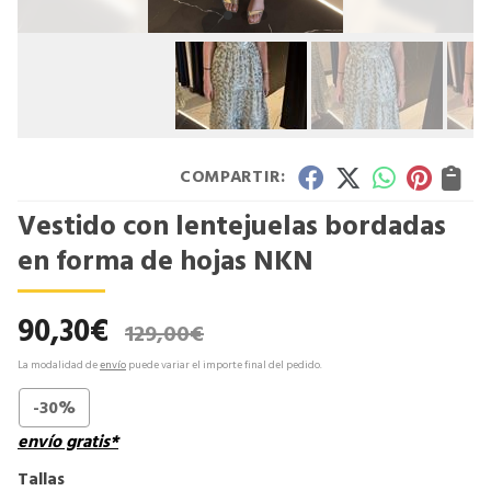
COMPARTIR:
Vestido con lentejuelas bordadas
en forma de hojas NKN
90,30
€
129,00
€
La modalidad de
envío
puede variar el importe final del pedido.
-30%
envío gratis*
Tallas