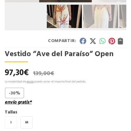
COMPARTIR:
Vestido “Ave del Paraíso” Open
97,30
€
139,00
€
La modalidad de
envío
puede variar el importe final del pedido.
-30%
envío gratis*
Tallas
S
M