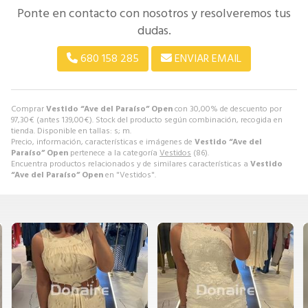
Ponte en contacto con nosotros y resolveremos tus
dudas.
680 158 285
ENVIAR EMAIL
Comprar
Vestido “Ave del Paraíso” Open
con 30,00% de descuento por
97,30
€
(antes
139,00
€
). Stock del producto según combinación, recogida en
tienda. Disponible en tallas: s; m.
Precio, información, características e imágenes de
Vestido “Ave del
Paraíso” Open
pertenece a la categoría
Vestidos
(86).
Encuentra productos relacionados y de similares características a
Vestido
“Ave del Paraíso” Open
en "Vestidos".