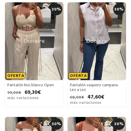
30%
30%
OFERTA
OFERTA
Pantalón lino blanco Open
Pantalón vaquero campana
Lez a Lez
69,30€
99,00€
47,60€
68,00€
más variaciones
más variaciones
30%
30%