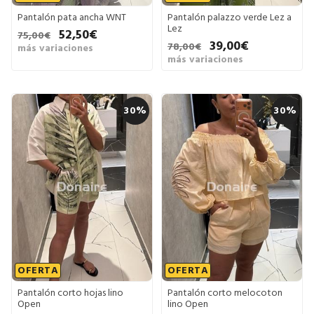
Pantalón pata ancha WNT
Pantalón palazzo verde Lez a
Lez
52,50€
75,00€
39,00€
78,00€
más variaciones
más variaciones
30%
30%
OFERTA
OFERTA
Pantalón corto hojas lino
Pantalón corto melocoton
Open
lino Open