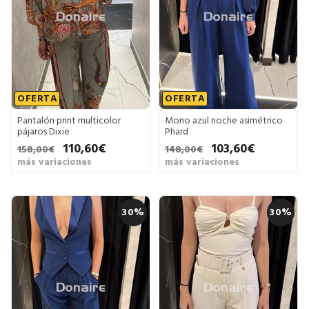
OFERTA
OFERTA
Pantalón print multicolor
Mono azul noche asimétrico
pájaros Dixie
Phard
110,60€
103,60€
158,00€
148,00€
más variaciones
más variaciones
30%
30%