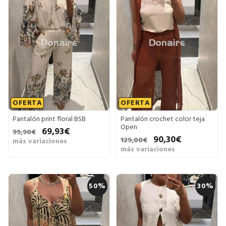
OFERTA
OFERTA
Pantalón print floral BSB
Pantalón crochet color teja
Open
69,93€
99,90€
90,30€
129,00€
más variaciones
más variaciones
50%
30%