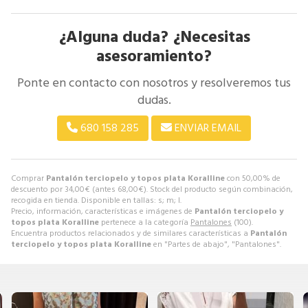
¿Alguna duda? ¿Necesitas
asesoramiento?
Ponte en contacto con nosotros y resolveremos tus
dudas.
680 158 285
ENVIAR EMAIL
Comprar
Pantalón terciopelo y topos plata Koralline
con 50,00% de
descuento por
34,00
€
(antes
68,00
€
). Stock del producto según combinación,
recogida en tienda. Disponible en tallas: s; m; l.
Precio, información, características e imágenes de
Pantalón terciopelo y
topos plata Koralline
pertenece a la categoría
Pantalones
(100).
Encuentra productos relacionados y de similares características a
Pantalón
terciopelo y topos plata Koralline
en "Partes de abajo", "Pantalones".