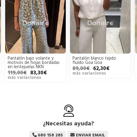
Pantalón blanco tejido
Pantalón palazzo animal
fluído Goa Goa
print Dixie
89,00€
62,30€
161,00€
112,70€
más variaciones
más variaciones
¿Necesitas ayuda?
680 158 285
ENVIAR EMAIL