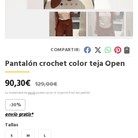
COMPARTIR:
Pantalón crochet color teja Open
90,30
€
129,00
€
La modalidad de
envío
puede variar el importe final del pedido.
-30%
envío gratis*
Tallas
S
M
L