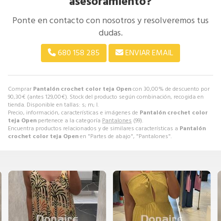
asesoramiento?
Ponte en contacto con nosotros y resolveremos tus
dudas.
680 158 285
ENVIAR EMAIL
Comprar
Pantalón crochet color teja Open
con 30,00% de descuento por
90,30
€
(antes
129,00
€
). Stock del producto según combinación, recogida en
tienda. Disponible en tallas: s; m; l.
Precio, información, características e imágenes de
Pantalón crochet color
teja Open
pertenece a la categoría
Pantalones
(99).
Encuentra productos relacionados y de similares características a
Pantalón
crochet color teja Open
en "Partes de abajo", "Pantalones".