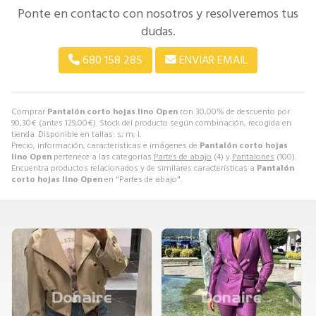
Ponte en contacto con nosotros y resolveremos tus
dudas.
680 158 285
ENVIAR EMAIL
Comprar
Pantalón corto hojas lino Open
con 30,00% de descuento por
90,30
€
(antes
129,00
€
). Stock del producto según combinación, recogida en
tienda. Disponible en tallas: s; m; l.
Precio, información, características e imágenes de
Pantalón corto hojas
lino Open
pertenece a las categorías
Partes de abajo
(4) y
Pantalones
(100).
Encuentra productos relacionados y de similares características a
Pantalón
corto hojas lino Open
en "Partes de abajo".