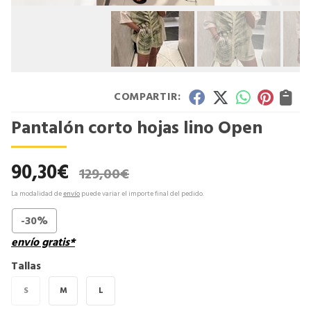
COMPARTIR:
Pantalón corto hojas lino Open
90,30
€
129,00
€
La modalidad de
envío
puede variar el importe final del pedido.
-30%
envío gratis*
Tallas
S
M
L