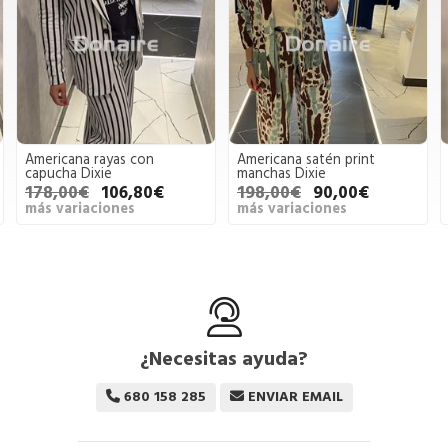
Americana rayas con
Americana satén print
Caz
capucha Dixie
manchas Dixie
Kor
178,00€
106,80€
198,00€
90,00€
14
más variaciones
más variaciones
más
¿Necesitas ayuda?
680 158 285
ENVIAR EMAIL