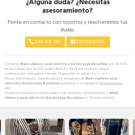
¿Alguna duda? ¿Necesitas
asesoramiento?
Ponte en contacto con nosotros y resolveremos tus
dudas.
680 158 285
ENVIAR EMAIL
Comprar
Maxi chaleco azul eléctrico botón joya Koralline
con 30,00%
de descuento por
69,30
€
(antes
99,00
€
). Stock del producto según
combinación, recogida en tienda. Disponible en tallas: xs; s; m; l.
Precio, información, características e imágenes de
Maxi chaleco azul
eléctrico botón joya Koralline
pertenece a la categoría
Prenda exterior
(42).
Encuentra productos relacionados y de similares características a
Maxi
chaleco azul eléctrico botón joya Koralline
en "Prenda exterior".