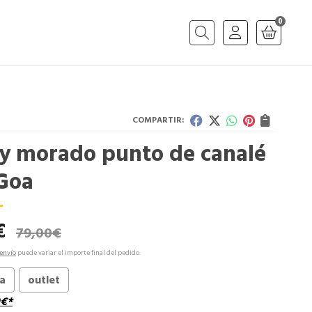
0
Buscar
COMPARTIR:
ey morado punto de canalé
Goa
€
79,00
€
envío
puede variar el importe final del pedido.
ta
outlet
€
*