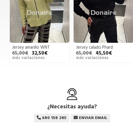
Jersey amarillo WNT
Jersey calado Phard
65,00€
32,50€
65,00€
45,50€
más variaciones
más variaciones
¿Necesitas ayuda?
680 158 285
ENVIAR EMAIL