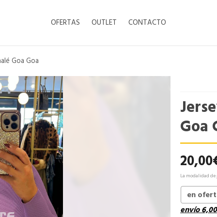
OFERTAS
OUTLET
CONTACTO
nalé Goa Goa
Jers
Goa 
20,00
La modalidad de
en ofer
envío
6,00