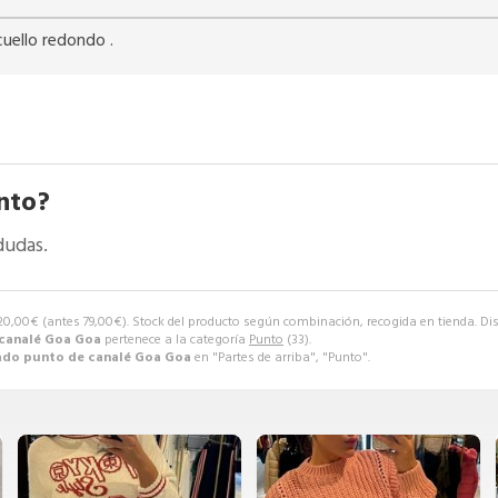
uello redondo .
nto?
dudas.
20,00
€
(antes
79,00
€
). Stock del producto según combinación, recogida en tienda. Disp
 canalé Goa Goa
pertenece a la categoría
Punto
(33).
ado punto de canalé Goa Goa
en "Partes de arriba", "Punto".