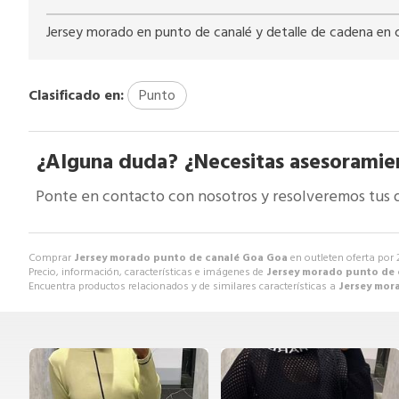
Jersey morado en punto de canalé y detalle de cadena en c
Clasificado en:
Punto
¿Alguna duda? ¿Necesitas asesoramie
Ponte en contacto con nosotros y resolveremos tus 
Comprar
Jersey morado punto de canalé Goa Goa
en outleten oferta por
Precio, información, características e imágenes de
Jersey morado punto de
Encuentra productos relacionados y de similares características a
Jersey mor