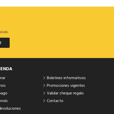
sivas.
E
IENDA
rar
Boletines informativos
mos
Promociones vigentes
pago
Validar cheque regalo
envío
Contacto
devoluciones