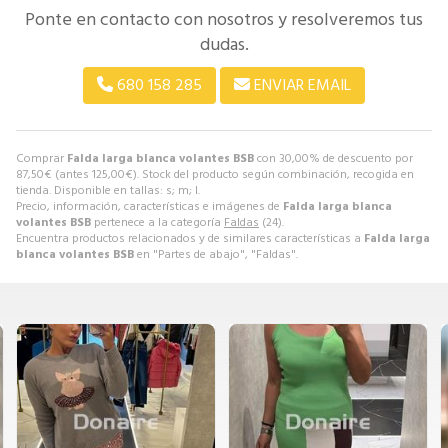
Ponte en contacto con nosotros y resolveremos tus
dudas.
680 158 285
ENVIAR EMAIL
Comprar
Falda larga blanca volantes BSB
con 30,00% de descuento por
87,50
€
(antes
125,00
€
). Stock del producto según combinación, recogida en
tienda. Disponible en tallas: s; m; l.
Precio, información, características e imágenes de
Falda larga blanca
volantes BSB
pertenece a la categoría
Faldas
(24).
Encuentra productos relacionados y de similares características a
Falda larga
blanca volantes BSB
en "Partes de abajo", "Faldas".