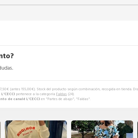
nto?
dudas.
77,50
€
(antes
155,00
€
). Stock del producto según combinación, recogida en tienda. Dis
 L’CECCI
pertenece a la categoría
Faldas
(24).
unto de canalé L’CECCI
en "Partes de abajo", "Faldas".