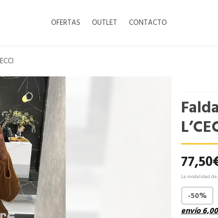
OFERTAS
OUTLET
CONTACTO
CECCI
Fald
L’CE
77,50
La modalidad de
-50%
envío
6,00