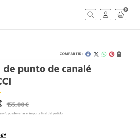
0
Buscar
COMPARTIR:
a de punto de canalé
CCI
€
155,00
€
envío
puede variar el importe final del pedido.
€
*