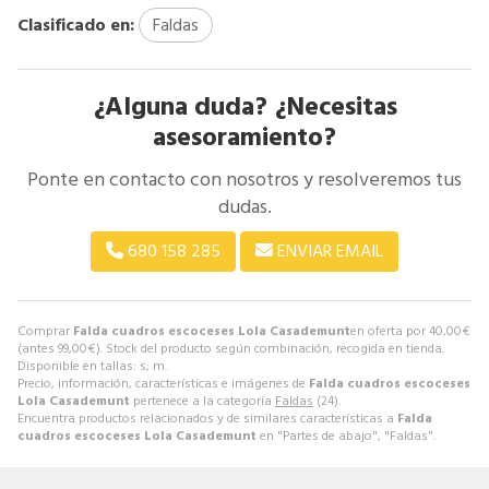
Clasificado en:
Faldas
¿Alguna duda? ¿Necesitas
asesoramiento?
Ponte en contacto con nosotros y resolveremos tus
dudas.
680 158 285
ENVIAR EMAIL
Comprar
Falda cuadros escoceses Lola Casademunt
en oferta por
40,00
€
(antes
99,00
€
). Stock del producto según combinación, recogida en tienda.
Disponible en tallas: s; m.
Precio, información, características e imágenes de
Falda cuadros escoceses
Lola Casademunt
pertenece a la categoría
Faldas
(24).
Encuentra productos relacionados y de similares características a
Falda
cuadros escoceses Lola Casademunt
en "Partes de abajo", "Faldas".