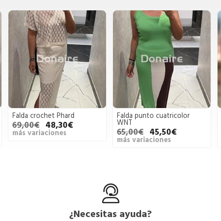
Phard
Falda punto cuatricolor
Falda vaquera Goa
WNT
brillos multicolor
30€
65,00€
45,50€
85,00€
20,00
es
más variaciones
más variaciones
¿Necesitas ayuda?