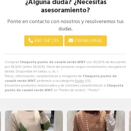
¿Alguna duda? ¿Necesitas
asesoramiento?
Ponte en contacto con nosotros y resolveremos tus
dudas.
680 158 285
ENVIAR EMAIL
Comprar
Chaqueta punto de canalé verde WNT
con 30,00% de descuento
por
45,50
€
(antes
65,00
€
). Stock del producto según combinación, recogida en
tienda. Disponible en tallas: s; m; l.
Precio, información, características e imágenes de
Chaqueta punto de
canalé verde WNT
pertenece a la categoría
Punto
(33).
Encuentra productos relacionados y de similares características a
Chaqueta
punto de canalé verde WNT
en "Partes de arriba", "Punto".