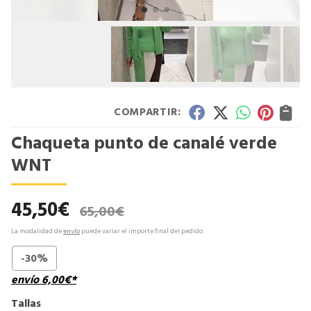
COMPARTIR:
Chaqueta punto de canalé verde
WNT
45,50
€
65,00
€
La modalidad de
envío
puede variar el importe final del pedido.
-30%
envío
6,00
€
*
Tallas