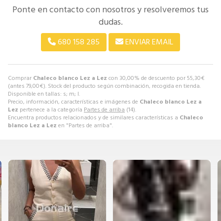
Ponte en contacto con nosotros y resolveremos tus
dudas.
680 158 285
ENVIAR EMAIL
Comprar
Chaleco blanco Lez a Lez
con 30,00% de descuento por
55,30
€
(antes
79,00
€
). Stock del producto según combinación, recogida en tienda.
Disponible en tallas: s; m; l.
Precio, información, características e imágenes de
Chaleco blanco Lez a
Lez
pertenece a la categoría
Partes de arriba
(14).
Encuentra productos relacionados y de similares características a
Chaleco
blanco Lez a Lez
en "Partes de arriba".