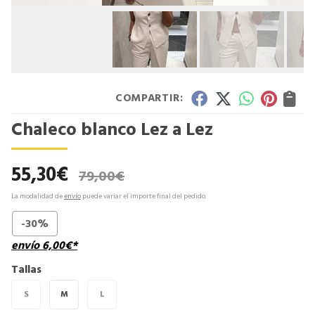
COMPARTIR:
Chaleco blanco Lez a Lez
55,30
€
79,00
€
La modalidad de
envío
puede variar el importe final del pedido.
-30%
envío
6,00
€
*
Tallas
S
M
L