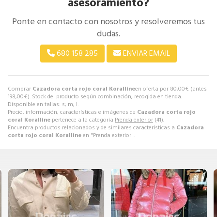
asesoramiento?
Ponte en contacto con nosotros y resolveremos tus
dudas.
680 158 285
ENVIAR EMAIL
Comprar
Cazadora corta rojo coral Koralline
en oferta por
80,00
€
(antes
198,00
€
). Stock del producto según combinación, recogida en tienda.
Disponible en tallas: s; m; l.
Precio, información, características e imágenes de
Cazadora corta rojo
coral Koralline
pertenece a la categoría
Prenda exterior
(41).
Encuentra productos relacionados y de similares características a
Cazadora
corta rojo coral Koralline
en "Prenda exterior".