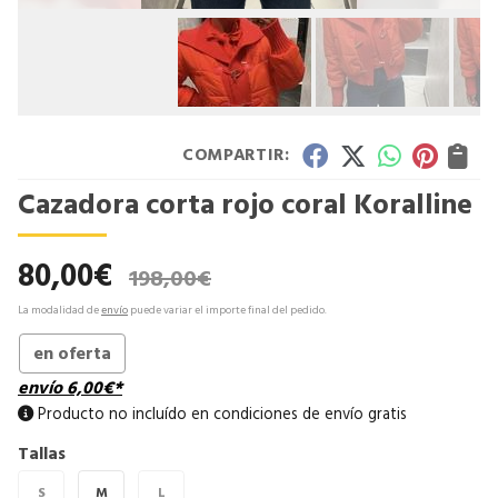
COMPARTIR:
Cazadora corta rojo coral Koralline
80,00
€
198,00
€
La modalidad de
envío
puede variar el importe final del pedido.
en oferta
envío
6,00
€
*
Producto no incluído en condiciones de envío gratis
Tallas
S
M
L