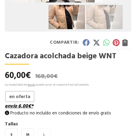
COMPARTIR:
Cazadora acolchada beige WNT
60,00
€
168,00
€
La modalidad de
envío
puede variar el importe final del pedido.
en oferta
envío
6,00
€
*
Producto no incluído en condiciones de envío gratis
Tallas
S
M
L