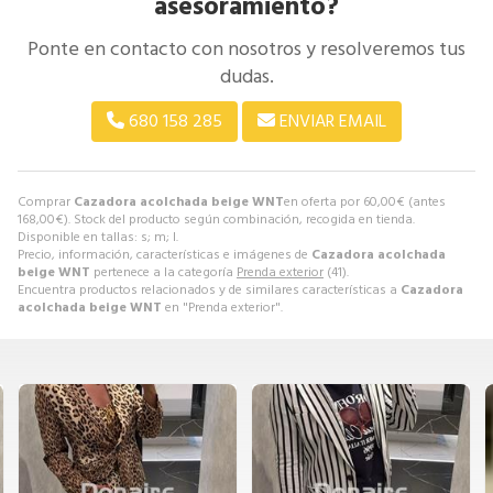
asesoramiento?
Ponte en contacto con nosotros y resolveremos tus
dudas.
680 158 285
ENVIAR EMAIL
Comprar
Cazadora acolchada beige WNT
en oferta por
60,00
€
(antes
168,00
€
). Stock del producto según combinación, recogida en tienda.
Disponible en tallas: s; m; l.
Precio, información, características e imágenes de
Cazadora acolchada
beige WNT
pertenece a la categoría
Prenda exterior
(41).
Encuentra productos relacionados y de similares características a
Cazadora
acolchada beige WNT
en "Prenda exterior".