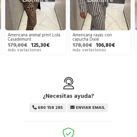
Americana rayas con
Cardigan escote en V Dixie
capucha Dixie
141,00€
50,00€
178,00€
106,80€
más variaciones
más variaciones
¿Necesitas ayuda?
680 158 285
ENVIAR EMAIL