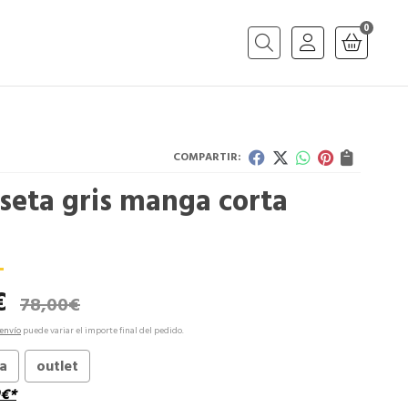
0
Buscar
COMPARTIR:
seta gris manga corta
€
78,00
€
envío
puede variar el importe final del pedido.
ta
outlet
€
*