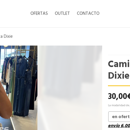
OFERTAS
OUTLET
CONTACTO
a Dixie
Cami
Dixie
30,00
La modalidad de
en ofer
envío
6,00