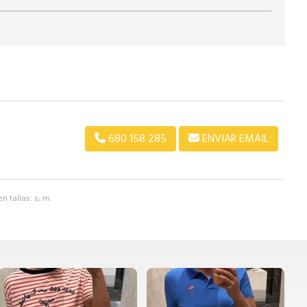
680 158 285
ENVIAR EMAIL
n tallas: s; m.