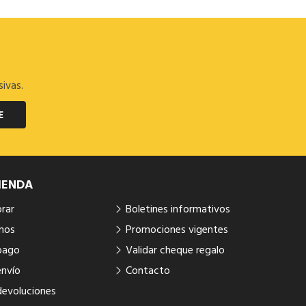
sivas.
E
IENDA
rar
Boletines informativos
mos
Promociones vigentes
pago
Validar cheque regalo
envío
Contacto
devoluciones