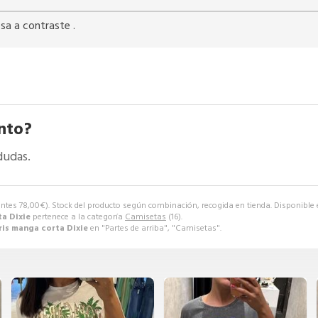
sa a contraste .
nto?
dudas.
antes
78,00
€
). Stock del producto según combinación, recogida en tienda. Disponible e
a Dixie
pertenece a la categoría
Camisetas
(16).
ris manga corta Dixie
en "Partes de arriba", "Camisetas".