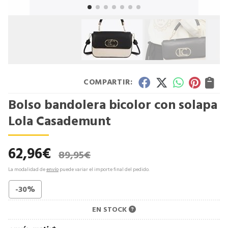
COMPARTIR:
Bolso bandolera bicolor con solapa
Lola Casademunt
62,96
€
89,95
€
La modalidad de
envío
puede variar el importe final del pedido.
-30%
EN STOCK