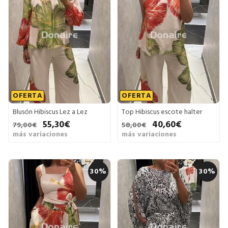
OFERTA
OFERTA
Blusón Hibiscus Lez a Lez
Top Hibiscus escote halter
55,30€
40,60€
79,00€
58,00€
más variaciones
más variaciones
30%
30%