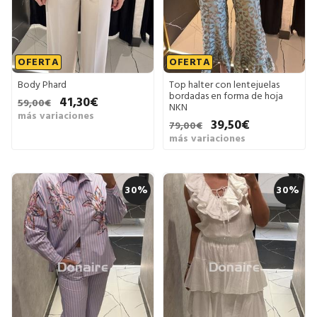
OFERTA
OFERTA
Body Phard
Top halter con lentejuelas
bordadas en forma de hoja
41,30€
59,00€
NKN
más variaciones
39,50€
79,00€
más variaciones
30%
30%