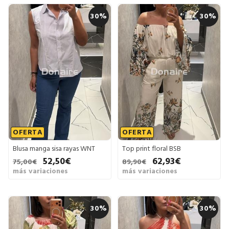
30%
30%
OFERTA
OFERTA
Blusa manga sisa rayas WNT
Top print floral BSB
52,50€
62,93€
75,00€
89,90€
más variaciones
más variaciones
30%
30%