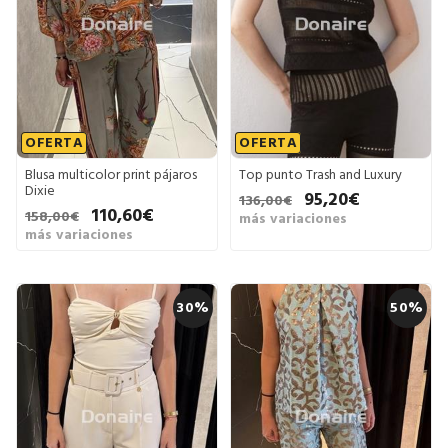
OFERTA
OFERTA
Blusa multicolor print pájaros
Top punto Trash and Luxury
Dixie
95,20€
136,00€
110,60€
158,00€
más variaciones
más variaciones
30%
50%