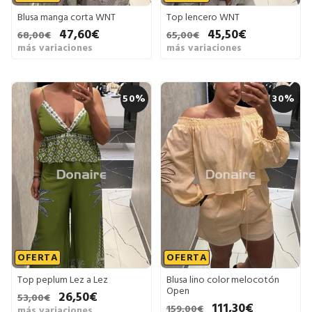
Blusa manga corta WNT
Top lencero WNT
47,60€
45,50€
68,00€
65,00€
más variaciones
más variaciones
50%
30%
OFERTA
OFERTA
Top peplum Lez a Lez
Blusa lino color melocotón
Open
26,50€
53,00€
111,30€
159,00€
más variaciones