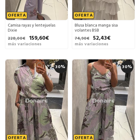
OFERTA
OFERTA
Camisa rayas y lentejuelas
Blusa blanca manga sisa
Dixie
volantes BSB
159,60€
52,43€
228,00€
74,90€
más variaciones
más variaciones
30%
30%
OFERTA
OFERTA