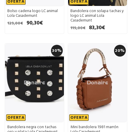
OFERTA
OFERTA
Bolso cadena logo LC animal
Bandolera con solapa tachas y
Lola Casademunt
logo LC animal Lola
Casademunt
90,30€
129,00€
83,30€
119,00€
30%
20%
OFERTA
OFERTA
Bandolera negra con tachas
Mini bandolera 1981 marrón
oro y plata Lola Casademunt
Lola Casademunt