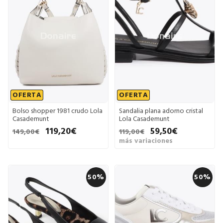
OFERTA
OFERTA
Bolso shopper 1981 crudo Lola
Sandalia plana adorno cristal
Casademunt
Lola Casademunt
119,20€
59,50€
149,00€
119,00€
más variaciones
50%
50%