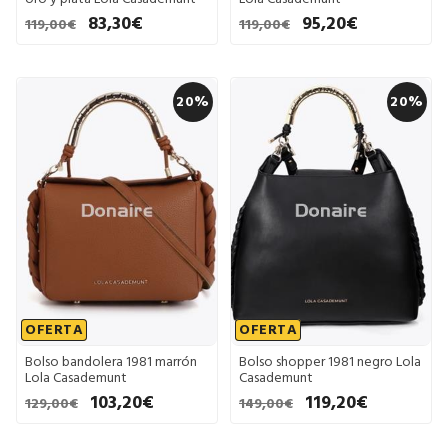
83,30€
95,20€
119,00€
119,00€
20%
20%
OFERTA
OFERTA
Bolso bandolera 1981 marrón
Bolso shopper 1981 negro Lola
Lola Casademunt
Casademunt
103,20€
119,20€
129,00€
149,00€