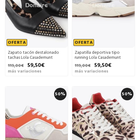
OFERTA
OFERTA
Zapato tacón destalonado
Zapatilla deportiva tipo
tachas Lola Casademunt
running Lola Casademunt
59,50€
59,50€
119,00€
119,00€
más variaciones
más variaciones
50%
50%