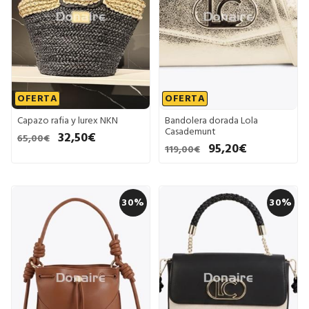
OFERTA
OFERTA
Capazo rafia y lurex NKN
Bandolera dorada Lola
Casademunt
32,50€
65,00€
95,20€
119,00€
30%
30%