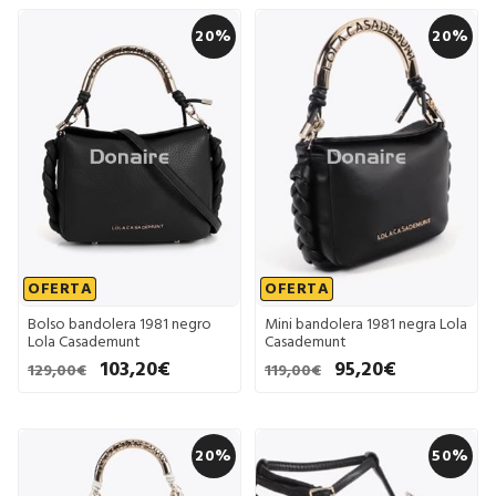
20%
20%
OFERTA
OFERTA
Bolso bandolera 1981 negro
Mini bandolera 1981 negra Lola
Lola Casademunt
Casademunt
103,20€
95,20€
129,00€
119,00€
20%
50%